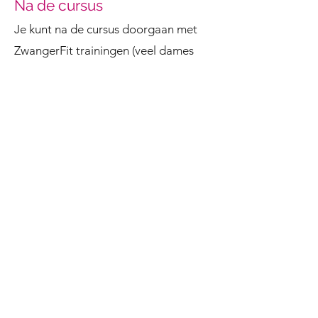
Na de cursus
Je kunt na de cursus doorgaan met
ZwangerFit trainingen (veel dames
sporten nog door tot hun bevalling),
MamaFit trainingen
(na de bevalling)
en de cursus
Voorbereid Bevallen
(een
2,5 uurs cursus voor jou en je partner).
Ook kun je na je bevalling een Indoor
cursus volgen samen met je
pasgeboren kindje: Onze
nieuwe
MamaFit & Baby
cursus
of de
BabyMassage & Zo
, Ideaal voor
tijdens je verlof!