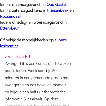
Iedere 
maandagavond
, 
 in 
Oud Gastel
Iedere 
zaterdagochtend
 in
Prinsenbeek
 en 
Roosendaal
.
Iedere 
dinsdag-
 en 
woensdagavond
in 
Etten-Leur
Of bekijk de mogelijkheden op 
al onze  
leslocaties
ZwangerFit
ZwangerFit is een cursus die 10 weken
duurt. Iedere week sport je 60
minuten in een gemengde groep met
zwangeren en pas bevallen mama's
en krijg je een half uur theoretische
informatie (klassikaal). Op deze